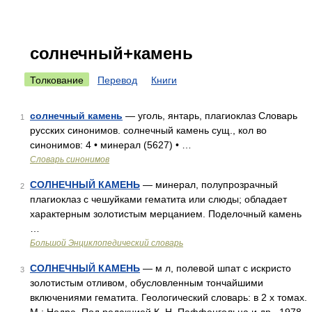
солнечный+камень
Толкование
Перевод
Книги
солнечный камень
— уголь, янтарь, плагиоклаз Словарь
1
русских синонимов. солнечный камень сущ., кол во
синонимов: 4 • минерал (5627) • …
Словарь синонимов
СОЛНЕЧНЫЙ КАМЕНЬ
— минерал, полупрозрачный
2
плагиоклаз с чешуйками гематита или слюды; обладает
характерным золотистым мерцанием. Поделочный камень
…
Большой Энциклопедический словарь
СОЛНЕЧНЫЙ КАМЕНЬ
— м л, полевой шпат с искристо
3
золотистым отливом, обусловленным тончайшими
включениями гематита. Геологический словарь: в 2 х томах.