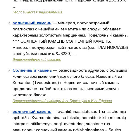
М.: Недра. Под редакцией К. Н. Паффенгольца и др.. 1978
…
Геологическая энциклопедия
солнечный камень
— минерал, полупрозрачный
4
плагиоклаз с чешуйками гематита или слюды; обладает
характерным золотистым мерцанием. Поделочный камень.
* * * СОЛНЕЧНЫЙ КАМЕНЬ СОЛНЕЧНЫЙ КАМЕНЬ,
минерал, полупрозрачный плагиоклаз (см. ПЛАГИОКЛАЗЫ)
с чешуйками гематита&#8230; …
Энциклопедический словарь
Солнечный камень
— разновидность адуляра, с большим
5
количеством включений железного блеска. Известный из
Kersanton (Tvedestrand) в Норвегии солнечный камень
представляет собой олигоклаз со включениями чешуек
железного блеска …
Энциклопедический словарь Ф.А. Брокгауза и И.А. Ефрона
солнечный камень
— avantiūrinas statusas T sritis chemija
6
apibrėžtis Kvarco atmaina su fuksito, hematito ir kitų mineralų
intarpais. atitikmenys: angl. aventurine; sunstone rus.
авантюрин; солнечный камень ryšiai: sinonimas – Saulės