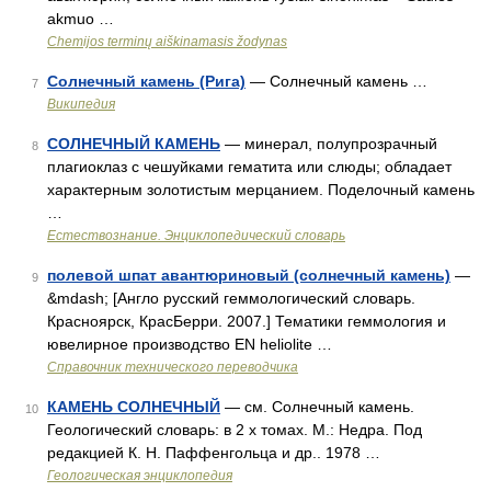
akmuo …
Chemijos terminų aiškinamasis žodynas
Солнечный камень (Рига)
— Солнечный камень …
7
Википедия
СОЛНЕЧНЫЙ КАМЕНЬ
— минерал, полупрозрачный
8
плагиоклаз с чешуйками гематита или слюды; обладает
характерным золотистым мерцанием. Поделочный камень
…
Естествознание. Энциклопедический словарь
полевой шпат авантюриновый (солнечный камень)
—
9
&mdash; [Англо русский геммологический словарь.
Красноярск, КрасБерри. 2007.] Тематики геммология и
ювелирное производство EN heliolite …
Справочник технического переводчика
КАМЕНЬ СОЛНЕЧНЫЙ
— см. Солнечный камень.
10
Геологический словарь: в 2 х томах. М.: Недра. Под
редакцией К. Н. Паффенгольца и др.. 1978 …
Геологическая энциклопедия